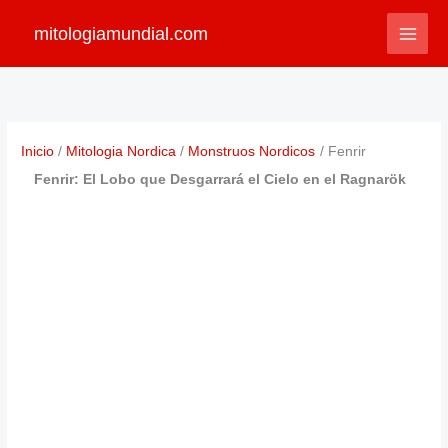
Ir
mitologiamundial.com
al
contenido
Inicio
Mitologia Nordica
Monstruos Nordicos
Fenrir
Fenrir: El Lobo que Desgarrará el Cielo en el Ragnarök