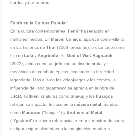
bardos y narradores.
Fenrir en la Cultura Popular
En la cultura contemporánea,
Fenrir
ha renacido en
múltiples medios. En
Marvel Comics
, aparece como villano
en las historias de
Thor
(2008–presente), presentado como
hijo de
Loki
y
Angrboða
. En
God of War: Ragnarök
(2022), actúa como un
jefe
con un diseño brutal y
mecánicas de combate épicas, evocando su ferocidad
legendaria. Más allá de los videojuegos y los cómics, la
influencia del lobo gigantesco se aprecia en la obra de
J.R.R. Tolkien
: criaturas como
Smaug
y los
huargos
reflejan su impacto. Incluso en la
música metal
, bandas
como
Manowar
(“Sleipnir”) y
Brothers of Metal
(“Yggdrasil”) incluyen referencias a Fenrir, mostrando cómo
su figura sigue alimentando la imaginación moderna.