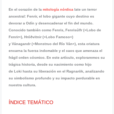
En el corazón de la
mitología nórdica
late un terror
ancestral:
Fenrir
, el lobo gigante cuyo destino es
devorar a Odín y desencadenar el fin del mundo.
Conocido también como
Fenris
,
Fenrisúlfr
(«Lobo de
Fenrir»),
Hróðvitnir
(«Lobo Famoso»)
y
Vánagandr
(«Monstruo del Río Ván»), esta criatura
encarna la fuerza indomable y el caos que amenaza el
frágil orden cósmico. En este artículo, exploraremos su
trágica historia, desde su nacimiento como hijo
de
Loki
hasta su liberación en el
Ragnarök
, analizando
su simbolismo profundo y su impacto perdurable en
nuestra cultura.
ÍNDICE TEMÁTICO