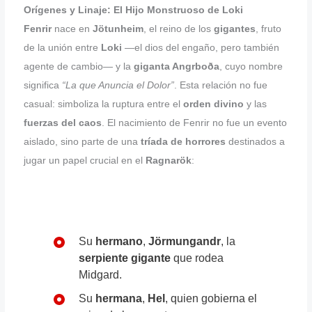
Orígenes y Linaje: El Hijo Monstruoso de Loki
Fenrir
nace en
Jötunheim
, el reino de los
gigantes
, fruto
de la unión entre
Loki
—el dios del engaño, pero también
agente de cambio— y la
giganta Angrboða
, cuyo nombre
significa
“La que Anuncia el Dolor”
. Esta relación no fue
casual: simboliza la ruptura entre el
orden divino
y las
fuerzas del caos
. El nacimiento de Fenrir no fue un evento
aislado, sino parte de una
tríada de horrores
destinados a
jugar un papel crucial en el
Ragnarök
:
Su
hermano
,
Jörmungandr
, la
serpiente gigante
que rodea
Midgard.
Su
hermana
,
Hel
, quien gobierna el