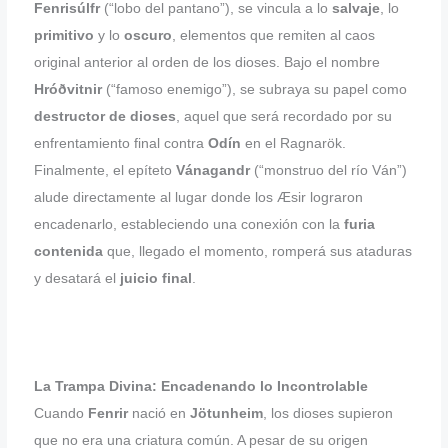
Fenrisúlfr
(“lobo del pantano”), se vincula a lo
salvaje
, lo
primitivo
y lo
oscuro
, elementos que remiten al caos
original anterior al orden de los dioses. Bajo el nombre
Hróðvitnir
(“famoso enemigo”), se subraya su papel como
destructor de dioses
, aquel que será recordado por su
enfrentamiento final contra
Odín
en el Ragnarök.
Finalmente, el epíteto
Vánagandr
(“monstruo del río Ván”)
alude directamente al lugar donde los Æsir lograron
encadenarlo, estableciendo una conexión con la
furia
contenida
que, llegado el momento, romperá sus ataduras
y desatará el
juicio final
.
La Trampa Divina: Encadenando lo Incontrolable
Cuando
Fenrir
nació en
Jötunheim
, los dioses supieron
que no era una criatura común. A pesar de su origen