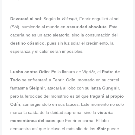
Devorará al sol
: Según la
Völuspá
, Fenrir engullirá al sol
(Sól), sumiendo al mundo en
oscuridad absoluta
. Esta
cacería no es un acto aleatorio, sino la consumación del
destino cósmico
, pues sin luz solar el crecimiento, la
esperanza y el calor serán imposibles.
Lucha contra Odín
: En la llanura de Vígríðr, el
Padre de
Todo
se enfrentará a Fenrir. Odín, montado en su corcel
fantasma
Sleipnir
, atacará al lobo con su lanza
Gungnir
,
pero la ferocidad del monstruo es tal que
tragará al propio
Odín
, sumergiéndolo en sus fauces. Este momento no solo
marca la caída de la deidad suprema, sino la
victoria
momentánea del caos
que Fenrir encarna. El lobo
demuestra así que incluso el más alto de los
Æsir
puede