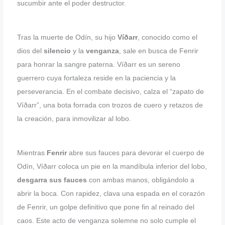
sucumbir ante el poder destructor.
Tras la muerte de Odín, su hijo
Víðarr
, conocido como el
dios del
silencio
y la
venganza
, sale en busca de Fenrir
para honrar la sangre paterna. Víðarr es un sereno
guerrero cuya fortaleza reside en la paciencia y la
perseverancia. En el combate decisivo, calza el “zapato de
Víðarr”, una bota forrada con trozos de cuero y retazos de
la creación, para inmovilizar al lobo.
Mientras
Fenrir
abre sus fauces para devorar el cuerpo de
Odín, Víðarr coloca un pie en la mandíbula inferior del lobo,
desgarra sus fauces
con ambas manos, obligándolo a
abrir la boca. Con rapidez, clava una espada en el corazón
de Fenrir, un golpe definitivo que pone fin al reinado del
caos. Este acto de venganza solemne no solo cumple el