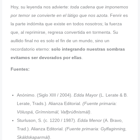
Hoy, su leyenda nos advierte:
toda cadena que imponemos
por temor se convierte en el látigo que nos azota
. Fenrir es
la parte indómita que existe en todos nosotros; la fuerza
que, al reprimirse, regresa convertida en tormenta. Su
aullido final no es solo el fin de un mundo, sino un
recordatorio eterno:
solo integrando nuestras sombras
evitamos ser devorados por ellas
.
Fuentes:
Anónimo. (Siglo XIII / 2004).
Edda Mayor
(L. Lerate & B.
Lerate, Trads.). Alianza Editorial.
(Fuente primaria:
Völuspá, Grímnismál, Vafþrúðnismál)
.
Sturluson, S. (c. 1220 / 1987).
Edda Menor
(A. Bravo,
Trad.). Alianza Editorial.
(Fuente primaria: Gylfaginning,
Skáldskaparmál)
.