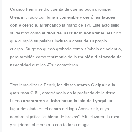
Cuando Fenrir se dio cuenta de que no podría romper
Gleipnir
, rugió con furia incontenible y
cerró las fauces
con violencia
, arrancando la mano de Tyr. Este acto selló
su destino como
el dios del sacrificio honorable
, el único
que cumplió su palabra incluso a costa de su propio
cuerpo. Su gesto quedó grabado como símbolo de valentía,
pero también como testimonio de la
traición disfrazada de
necesidad
que los
Æsir
cometieron.
Tras inmovilizar a Fenrir, los dioses
ataron Gleipnir a la
gran roca Gjöll
, enterrándola en lo profundo de la tierra.
Luego
arrastraron al lobo hasta la isla de Lyngvi
, un
lugar desolado en el centro del lago Ámsvartnir, cuyo
nombre significa “cubierta de brezos”. Allí, clavaron la roca
y sujetaron al monstruo con toda su magia.